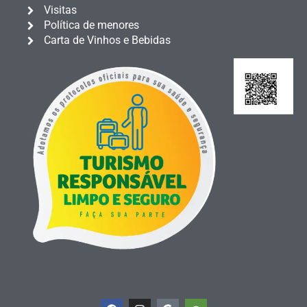
Visitas
Política de menores
Carta de Vinhos e Bebidas
F
I
G
T